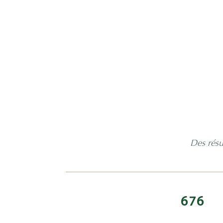
Des résu
949