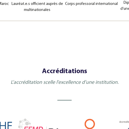
Dip
 Maroc
Lauréat.e.s officient auprès de
Corps professoral international
d’un
multinationales
Master Of Scie
Public Policy
Master Of Busin
Accréditations
L’accréditation scelle l’excellence d’une institution.