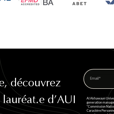
e, découvrez
e lauréat.e d’AUI
Al Akhawayn Univers
generation managem
“Commission Nation
Caractère Personn