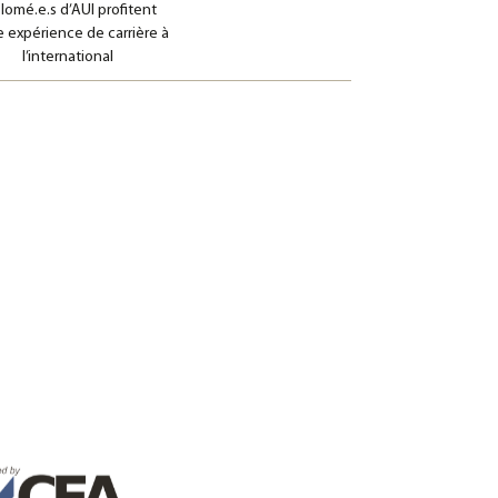
lomé.e.s d’AUI profitent
e expérience de carrière à
nce In Governance Development And
l’international
ess Administration