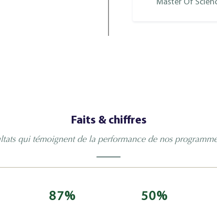
Master Of Scien
Master Of Arts I
Studies
Master Of Arts I
Faits & chiffres
ltats qui témoignent de la performance de nos programm
Master Of Arts 
Media
87
%
50
Master Of Arts 
%