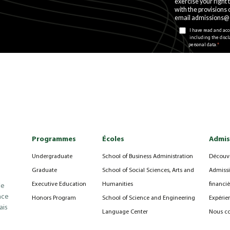
exercise your right 
with the provisions 
email admissions@
I have read and ac
including the discla
*
personal data.
Programmes
Écoles
Admis
Undergraduate
School of Business Administration
Découvr
Graduate
School of Social Sciences, Arts and
Admissi
Executive Education
Humanities
financiè
le
nce
Honors Program
School of Science and Engineering
Expérie
ais
Language Center
Nous co