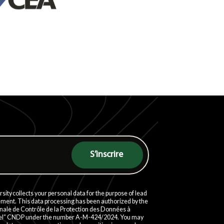
ity collects your personal data for the purpose of lead
ent. This data processing has been authorized by the
ale de Contrôle de la Protection des Données à
el” CNDP under the number A-M-424/2024. You may