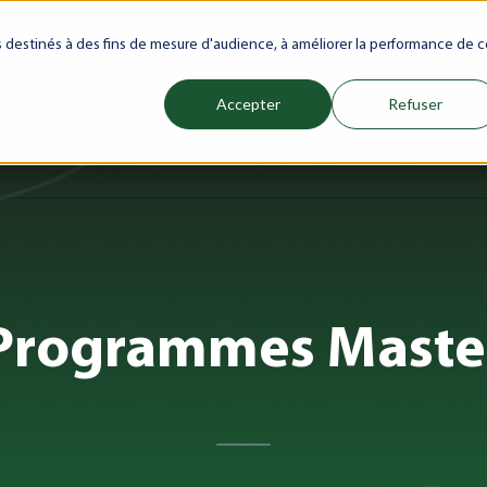
Center
Bibliothèque
Faculté
Emplois
Centres et unités de rec
es destinés à des fins de mesure d'audience, à améliorer la performance de c
Accepter
Refuser
ce AUI
Programmes
Schools
Admissions et Aide Financièr
Show submenu for Programmes
Show submenu for School
Programmes Maste