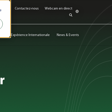
herche
Contactez-nous
Webcam en direct
e
e
Expérience Internationale
News & Events
s
Show submenu for Admissions et Aide Financière
r