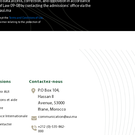
to data access, correction, and opposition in accordance
of Law 09-08 by contacting the admissions’ office via the
aui.ma
cept the
Terms and Conditions of Use
,
imer relating to the protection of
sions
Contactez-nous
P.O Box 104,
ir AUI
Hassan II
ons et aide
Avenue, 53000
re
Ifrane, Morocco
nce Internationale
communication@aui.ma
ntacter
+212 (0)-535-862-
000