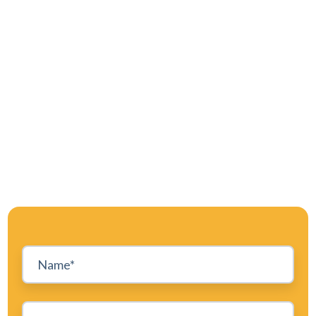
بحاجة الى مزيد من
المعلومات؟
فريق القبول لدينا متاح دائمًا لمساعدتك.