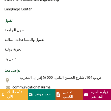
Language Center
القبول
حول الجامعة
القبول والمساعدات المالية
تجربة دولية
اتصل بنا
تواصل معنا
ص.ب 104، شارع الحسن الثاني، 53000 إفران، المغرب
communication@aui.ma
زيارة الحرم
تحميل
قدّم طلبك
حجز موعد
الجامعي
الكتيب
الآن
+212 (0)-535-862-000