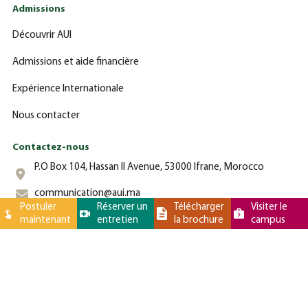
Admissions
Découvrir AUI
Admissions et aide financière
Expérience Internationale
Nous contacter
Contactez-nous
P.O Box 104, Hassan II Avenue, 53000 Ifrane, Morocco
communication@aui.ma
Postuler
Réserver un
Télécharger
Visiter le
maintenant
entretien
la brochure
campus
+212 (0)-535-862-000
Université Al Akhawayn © 2025 Tous droits réservés - - Site web
par
Latigid