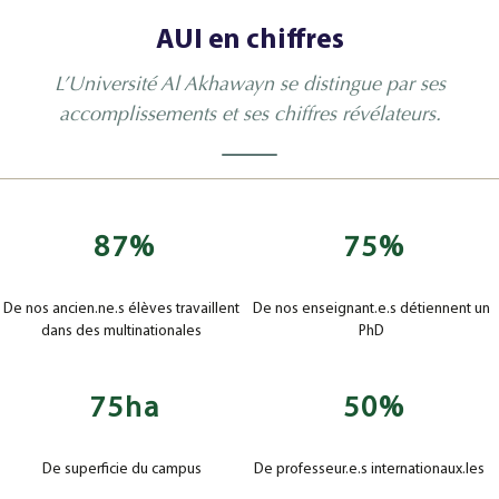
AUI en chiffres
L’Université Al Akhawayn se distingue par ses
accomplissements et ses chiffres révélateurs.
87
%
75
%
De nos ancien.ne.s élèves travaillent
De nos enseignant.e.s détiennent un
dans des multinationales
PhD
75
ha
50
%
De superficie du campus
De professeur.e.s internationaux.les