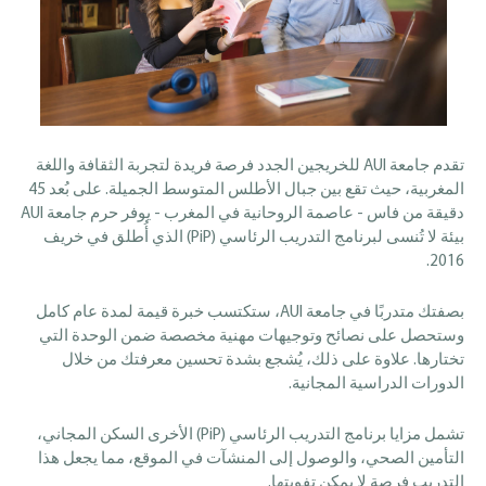
تقدم جامعة AUI للخريجين الجدد فرصة فريدة لتجربة الثقافة واللغة
المغربية، حيث تقع بين جبال الأطلس المتوسط الجميلة. على بُعد 45
دقيقة من فاس - عاصمة الروحانية في المغرب - يوفر حرم جامعة AUI
بيئة لا تُنسى لبرنامج التدريب الرئاسي (PiP) الذي أُطلق في خريف
2016.
بصفتك متدربًا في جامعة AUI، ستكتسب خبرة قيمة لمدة عام كامل
وستحصل على نصائح وتوجيهات مهنية مخصصة ضمن الوحدة التي
تختارها. علاوة على ذلك، يُشجع بشدة تحسين معرفتك من خلال
الدورات الدراسية المجانية.
تشمل
مزايا
برنامج
التدريب
الرئاسي
(PiP)
الأخرى
السكن
المجاني،
التأمين
الصحي،
والوصول
إلى
المنشآت
في
الموقع،
مما
يجعل
هذا
التدريب
فرصة
لا
يمكن
تفويتها
.