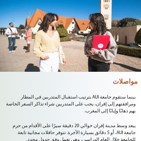
مواصلات
بينما ستقوم جامعة AUI بترتيب استقبال المتدربين في المطار
ومرافقتهم إلى إفران، يجب على المتدربين شراء تذاكر السفر الخاصة
بهم ذهابًا وإيابًا إلى المغرب.
يبعد
وسط
مدينة
إفران
حوالي
20
دقيقة
سيرًا
على
الأقدام
من
حرم
جامعة
AUI
،
أو
5
دقائق
بسيارة
الأجرة
.
تتوفر
حافلات
مجانية
تابعة
للجامعة
خلال
العام
الدراسي،
وهي
تعمل
وفق
جدول
محدد
.