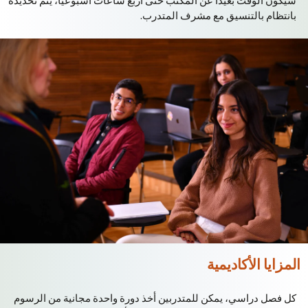
سيكون
الوقت
بعيدًا
عن
المكتب
حتى
أربع
ساعات
أسبوعيًا،
يتم
تحديده
بانتظام
بالتنسيق
مع
مشرف
المتدرب
.
المزايا الأكاديمية
كل فصل دراسي، يمكن للمتدربين أخذ دورة واحدة مجانية من الرسوم