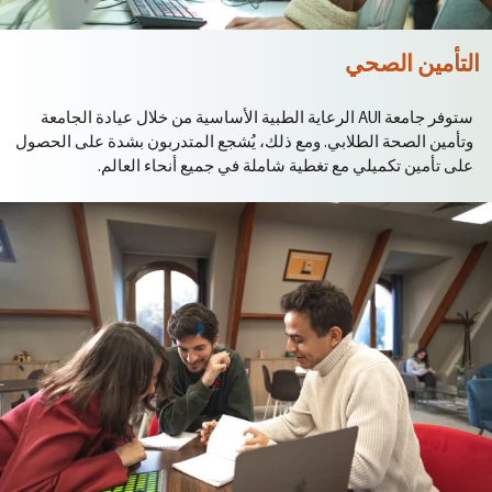
التأمين الصحي
ستوفر
جامعة
AUI
الرعاية
الطبية
الأساسية
من
خلال
عيادة
الجامعة
وتأمين
الصحة
الطلابي
.
ومع
ذلك،
يُشجع
المتدربون
بشدة
على
الحصول
على
تأمين
تكميلي
مع
تغطية
شاملة
في
جميع
أنحاء
العالم
.