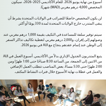
أسبوع من نهاية يونيو 2026. للعام الأكاديمي 2025-2026، سيكون
المخصص 4,000 درهم مغربي (MAD) شهريًا.
لن يكون المخصص خاضعًا للضرائب في الولايات المتحدة بشرط أن
يبقى المتدرب خارج الولايات المتحدة لمدة 330 يومًا أو أكثر.
سيتم توفير سلفة للمساعدة في التكيف بقيمة 1,000 درهم مغربي عند
وصولهم إلى إفران، و2,000 درهم مغربي لتغطية تكاليف تذاكر السفر
إلى الوطن عند إتمام عقدهم بنجاح مع AUI في يونيو 2026.
يتبع
المتدربون
الجدول
الإداري
بدلاً
من
الأكاديمي
.
أسبوع
العمل
في
AUI
من
الاثنين
إلى
الجمعة،
من
الساعة
8:30
صباحًا
حتى
1:00
ظهرًا
ومن
2:00
ظهرًا
حتى
5:30
مساءً
.
بعض
المناصب
تتطلب
العمل
الإضافي
والعمل
في
عطلات
نهاية
الأسبوع
خلال
فترات
النشاط
المكثف
.