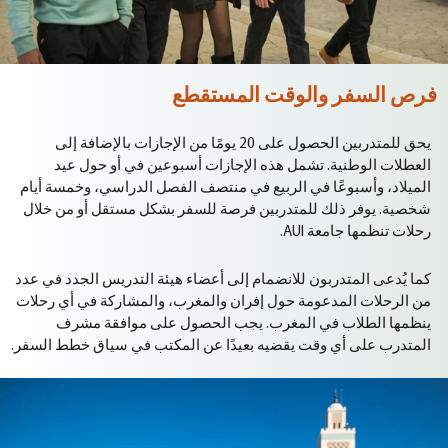
فرص السفر والوقت المستقطع
يحق للمتدربين الحصول على 20 يومًا من الإجازات بالإضافة إلى
العطلات الوطنية. تشمل هذه الإجازات أسبوعين في أو حول عيد
الميلاد، وأسبوعًا في الربيع في منتصف الفصل الدراسي، وخمسة أيام
شخصية. يوفر ذلك للمتدربين فرصة للسفر بشكل مستقل أو من خلال
رحلات تنظمها جامعة AUI.
كما
يُدعى
المتدربون
للانضمام
إلى
أعضاء
هيئة
التدريس
الجدد
في
عدد
من
الرحلات
المدعومة
حول
إفران
والمغرب،
والمشاركة
في
أي
رحلات
ينظمها
الطلاب
في
المغرب
.
يجب
الحصول
على
موافقة
مشرف
المتدرب
على
أي
وقت
يقضيه
بعيدًا
عن
المكتب
في
سياق
خطط
السفر
.