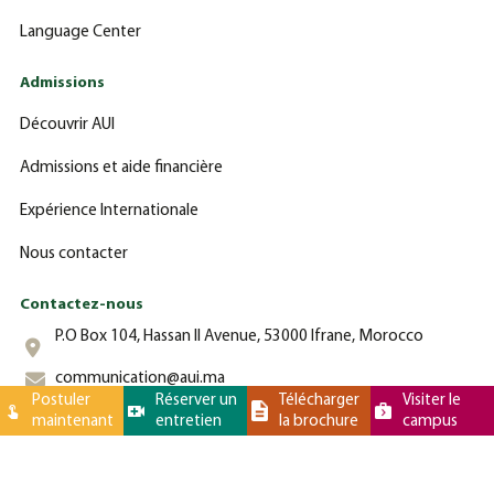
Language Center
Admissions
Découvrir AUI
Admissions et aide financière
Expérience Internationale
Nous contacter
Contactez-nous
P.O Box 104, Hassan II Avenue, 53000 Ifrane, Morocco
communication@aui.ma
Postuler
Réserver un
Télécharger
Visiter le
maintenant
entretien
la brochure
campus
+212 (0)-535-862-000
Université Al Akhawayn © 2025 Tous droits réservés - - Site web