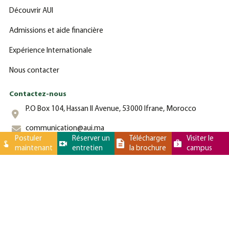
Découvrir AUI
Admissions et aide financière
Expérience Internationale
Nous contacter
Contactez-nous
P.O Box 104, Hassan II Avenue, 53000 Ifrane, Morocco
communication@aui.ma
Postuler
Réserver un
Télécharger
Visiter le
maintenant
entretien
la brochure
campus
+212 (0)-535-862-000
Université Al Akhawayn © 2025 Tous droits réservés - - Site web
par
Latigid